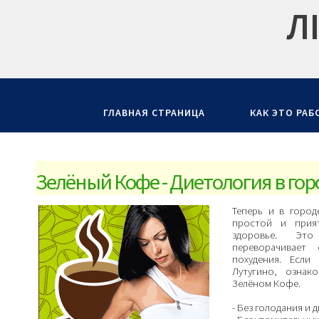
Л
ГЛАВНАЯ СТРАНИЦА
КАК ЭТО РАБ
Зелёный Кофе - Диетология в гор
Теперь и в город
простой и прия
здоровье. Эт
переворачивает
похудения. Если
Лутугино, ознак
Зелёном Кофе.
- Без голодания и 