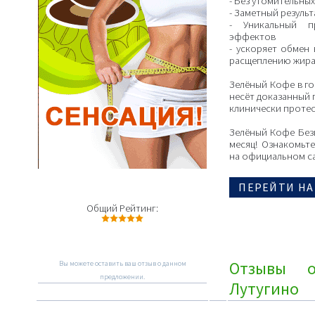
- Без утомительны
- Заметный резуль
- Уникальный п
эффектов
- ускоряет обмен
расщеплению жир
Зелёный Кофе в го
несёт доказанный 
клинически проте
Зелёный Кофе Без
месяц! Ознакомьт
на официальном са
ПЕРЕЙТИ НА
Общий Рейтинг:
Отзывы 
Вы можете оставить ваш отзыв о данном
предложении.
Лутугино