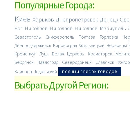
Популярные Города:
Киев
Харьков
Днепропетровск
Донецк
Оде
Рог
Николаев
Николаев
Николаев
Мариуполь
Севастополь
Симферополь
Полтава
Горловка
Чер
Днепродзержинск
Кировоград
Хмельницкий
Черновцы
Кременчуг
Луцк
Белая Церковь
Краматорск
Мелит
Бердянск
Павлоград
Северодонецк
Славянск
Ужгор
Каменец-Подольский
ПОЛНЫЙ СПИСОК ГОРОДОВ
Выбрать Другой Регион: