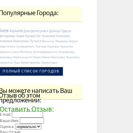
Популярные Города:
Киев
Харьков
Днепропетровск
Донецк
Одесса
Запорожье
Львов
Кривой Рог
Николаев
Николаев
Николаев
Мариуполь
Луганск
Винница
Макеевка
Херсон
Севастополь
Симферополь
Полтава
Горловка
Чернигов
Черкассы
Сумы
Житомир
Днепродзержинск
Кировоград
Черновцы
Хмельницкий
Ровно
Ивано-Франковск
Тернополь
Кременчуг
Луцк
Белая Церковь
Краматорск
ПОЛНЫЙ СПИСОК ГОРОДОВ
Вы можете написать Ваш
Отзыв об этом
предложении:
Оставить Отзыв:
E-mail:
Ваше Имя:
Оценка:
Ваш Отзыв: